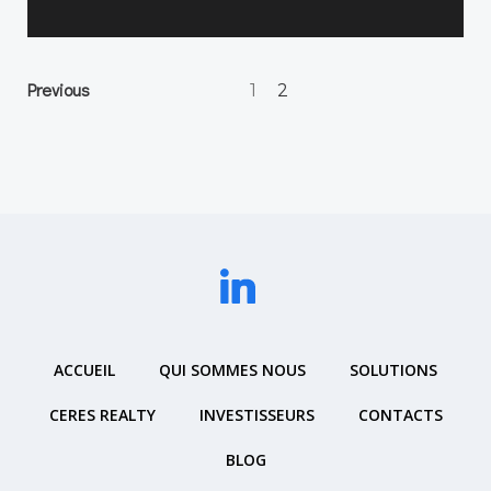
Posts
Posts
Page
Previous
Page
1
2
navigation
navigation
ACCUEIL
QUI SOMMES NOUS
SOLUTIONS
CERES REALTY
INVESTISSEURS
CONTACTS
BLOG