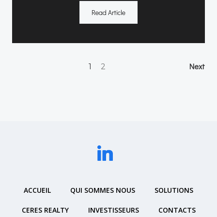
Read Article
Posts
Po
Page
Page
Next
1
2
navigation
na
ACCUEIL
QUI SOMMES NOUS
SOLUTIONS
CERES REALTY
INVESTISSEURS
CONTACTS