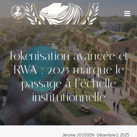
Aller
au
contenu
Tokenisation avancée et
RWA : 2025 marque le
passage à l’échelle
institutionnelle
Jérome JOUSSEN
-
Décembre 2, 2025