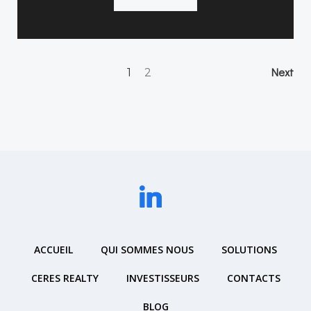
Posts
Po
Page
Page
Next
1
2
navigation
na
ACCUEIL
QUI SOMMES NOUS
SOLUTIONS
CERES REALTY
INVESTISSEURS
CONTACTS
BLOG