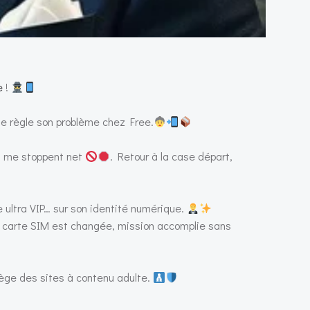
e
!
 je règle son problème chez Free.
!) me stoppent net
. Retour à la case départ,
ltra VIP… sur son identité numérique.
, la carte SIM est changée, mission accomplie sans
tège des sites à contenu adulte.