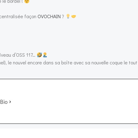
 le bordel !
décentralisée façon
OVOCHAIN
?
niveau d’OSS 117…
uel), le nouvel encore dans sa boîte avec sa nouvelle coque le to
 Bio