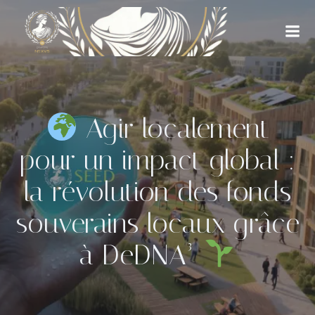
Aller
au
contenu
Agir localement
pour un impact global :
la révolution des fonds
souverains locaux grâce
à DeDNA³